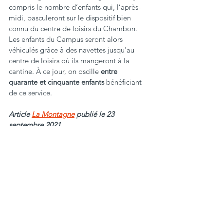
compris le nombre d’enfants qui, l’après-
midi, basculeront sur le dispositif bien 
connu du centre de loisirs du Chambon. 
Les enfants du Campus seront alors 
véhiculés grâce à des navettes jusqu'au 
centre de loisirs où ils mangeront à la 
cantine. À ce jour, on oscille 
entre 
quarante et cinquante enfants
 bénéficiant 
de ce service.
Article 
La Montagne
 publié le 23 
septembre 2021.
Profession Sport Limousin
éducateur sportif
éducatrice sportive
Partenariat
Campus Junior
Ville de Tulle
Écoles Tulle
École Joliot-Curie
mercredis matin
Chambon
Articles de Presse
Activités