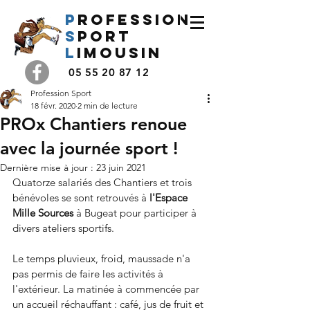
P
rofession
s
port
l
imousin
05 55 20 87 12
Profession Sport
18 févr. 2020
2 min de lecture
PROx Chantiers renoue
avec la journée sport !
Dernière mise à jour :
23 juin 2021
Quatorze salariés des Chantiers et trois 
bénévoles se sont retrouvés à 
l'Espace 
Mille Sources
 à Bugeat pour participer à 
divers ateliers sportifs. 
Le temps pluvieux, froid, maussade n'a 
pas permis de faire les activités à 
l'extérieur. La matinée à commencée par 
un accueil réchauffant : café, jus de fruit et 