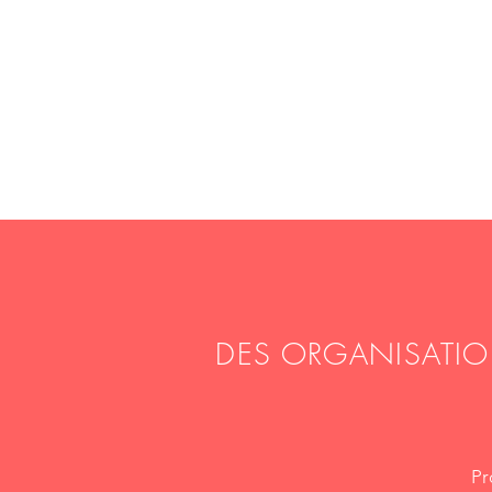
P
rofession
s
port
l
imousin
DES ORGANISATIO
Profe