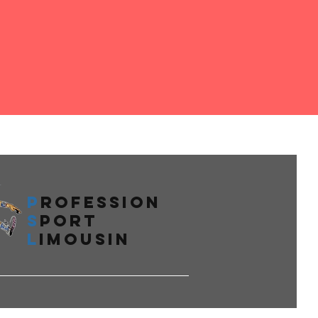
P
rofession
s
port
l
imousin