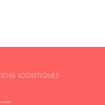
pos
Nous Contacter
05 55 20 87 12
IENS LOGISTIQUES
soutien