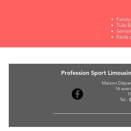
Family
Tulle 
Semain
Raids 
Profession Sport Limousin
Maison Dépar
16 aven
1
Tel :