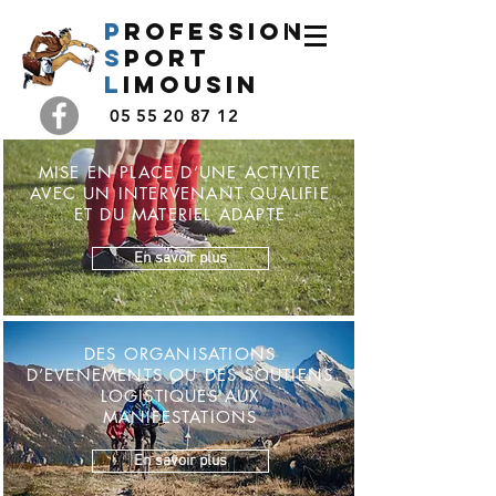
P
rofession
s
port
l
imousin
05 55 20 87 12
MISE EN PLACE D’UNE ACTIVITE
AVEC UN INTERVENANT QUALIFIE
ET DU MATERIEL ADAPTE
En savoir plus
DES ORGANISATIONS
D’EVENEMENTS OU DES SOUTIENS
LOGISTIQUES AUX
MANIFESTATIONS
En savoir plus