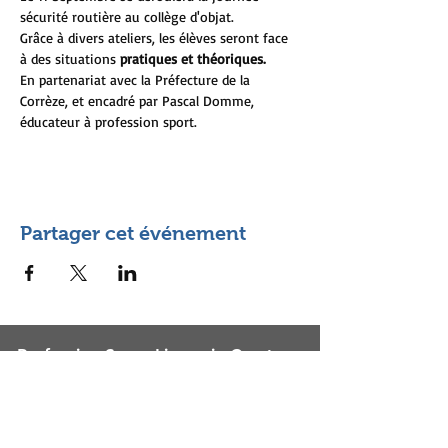
sécurité routière au collège d'objat.
Grâce à divers ateliers, les élèves seront face 
à des situations 
pratiques et théoriques.
En partenariat avec la Préfecture de la 
Corrèze, et encadré par Pascal Domme, 
éducateur à profession sport.
Partager cet événement
Profession Sport Limousin Corrèze -
Creuse - Haute-Vienne
Maison Départementale des
Sports
16 avenue Victor Hugo