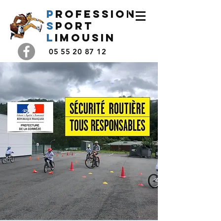
P
rofession
s
port
l
imousin
05 55 20 87 12