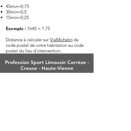
45min=0,75
30min=0,5
15min=0,25
Exemple :
1h45 = 1.75
Distance à calculer sur
ViaMichelin
du
code postal de votre habitation au code
postal du lieu d'intervention.
Profession Sport Limousin Corrèze -
Creuse - Haute-Vienne
Maison Départementale des
Sports
16 avenue Victor Hugo
19000 Tulle
Tel :
05 55 20 87 12