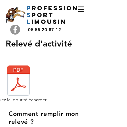
P
rofession
s
port
l
imousin
05 55 20 87 12
Relevé d'activité
uez ici pour télécharger
Comment remplir mon
relevé ?