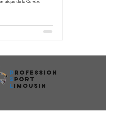
ympique de la Corrèze
P
rofession
s
port
l
imousin