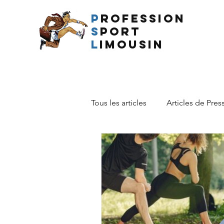
P
rofession
s
port
l
imousin
Tous les articles
Articles de Pres