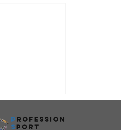
P
rofession
s
port