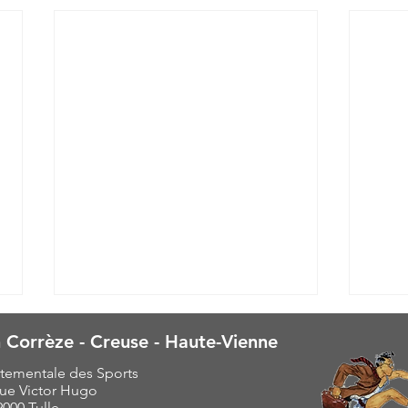
 Corrèze - Creuse - Haute-Vienne
tementale des Sports
ue Victor Hugo
9000 Tulle