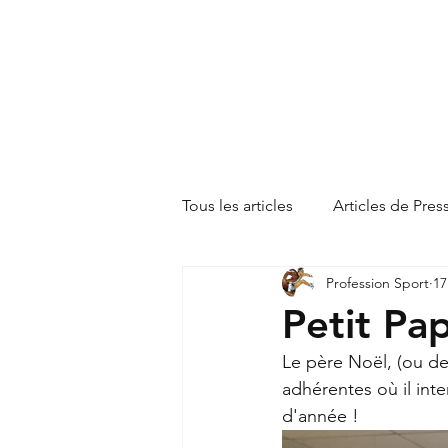
P
rofession
s
port
l
imousin
Tous les articles
Articles de Pres
Profession Sport
17
Petit Pa
Le père Noël, (ou de
adhérentes où il inte
d'année ! 