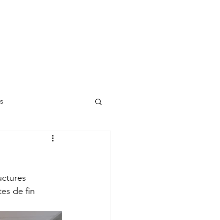
pos
Nous Contacter
05 55 20 87 12
és
uctures 
es de fin 