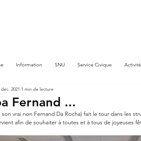
Accueil
Actualités
Agenda
A pro
se
Information
SNU
Service Civique
Activit
 déc. 2021
1 min de lecture
pa Fernand ...
 son vrai non Fernand Da Rocha) fait le tour dans les str
rvient afin de souhaiter à toutes et à tous de joyeuses fêt